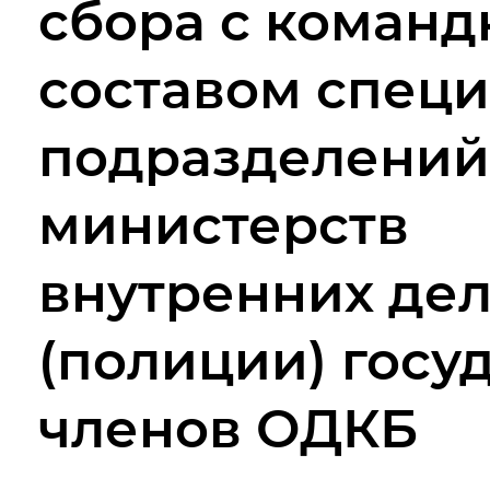
сбора с коман
ДОКУМЕНТЫ
составом спец
ОБЕСПЕЧЕНИЕ ВОЕННОЙ Б
подразделений
ФОТО И ВИДЕ
министерств
СМИ О НАС
внутренних де
КОНТАКТЫ
(полиции) госуд
членов ОДКБ