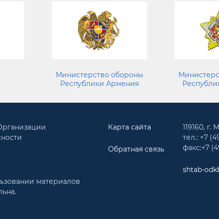
Министерство обороны
Министерс
Республики Армения
Республи
 Организации
Карта сайта
119160, г.
сности
тел.: +7 (4
факс:+7 (4
Обратная связь
shtab-odk
льзовании материалов
льна.