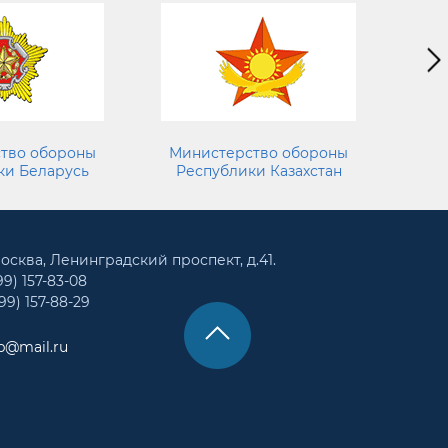
тво обороны
Министерство обороны
Мин
ки Беларусь
Республики Казахстан
Кыр
 Москва, Ленинградский проспект, д.41.
99) 157-83-08
99) 157-88-29
b@mail.ru